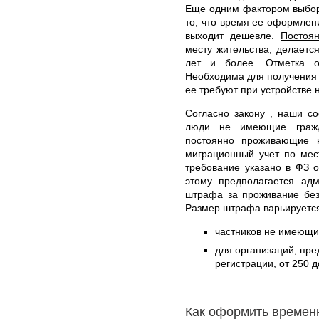
Еще одним фактором выбора
то, что время ее оформлени
выходит дешевле.
Постоя
месту жительства, делаетс
лет и более. Отметка о
Необходима для получения и
ее требуют при устройстве н
Согласно закону , наши со
люди не имеющие гражд
постоянно проживающие 
миграционный учет по мес
требование указано в ФЗ 
этому предполагается адм
штрафа за проживание без
Размер штрафа варьируется
частников не имеющих
для организаций, пр
регистрации, от 250 д
Как оформить времен