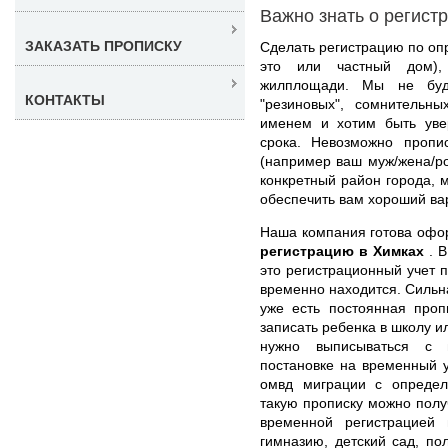
Важно знать о регист
ЗАКАЗАТЬ ПРОПИСКУ
Сделать регистрацию по оп
это или частный дом),
жилплощади. Мы не буд
КОНТАКТЫ
"резиновых", сомнительн
именем и хотим быть уве
срока. Невозможно пропис
(например ваш муж/жена/ро
конкретный район города, 
обеспечить вам хороший ва
Наша компания готова оф
регистрацию в Химках
. 
это регистрационный учет п
временно находится. Сильна
уже есть постоянная проп
записать ребенка в школу и
нужно выписываться с п
постановке на временный у
омвд миграции с определ
такую прописку можно получ
временной регистрацией
гимназию, детский сад, пол